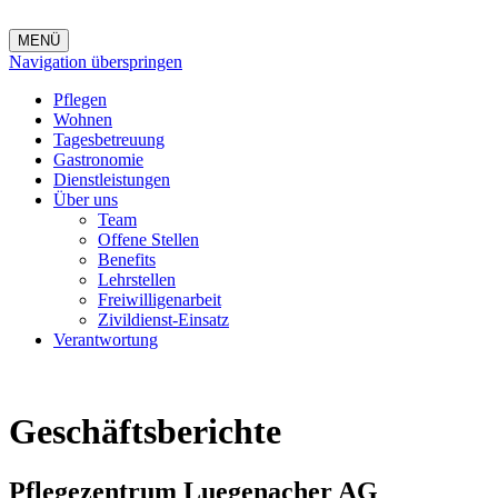
MENÜ
Navigation überspringen
Pflegen
Wohnen
Tagesbetreuung
Gastronomie
Dienstleistungen
Über uns
Team
Offene Stellen
Benefits
Lehrstellen
Freiwilligenarbeit
Zivildienst-Einsatz
Verantwortung
Geschäftsberichte
Pflegezentrum Luegenacher AG