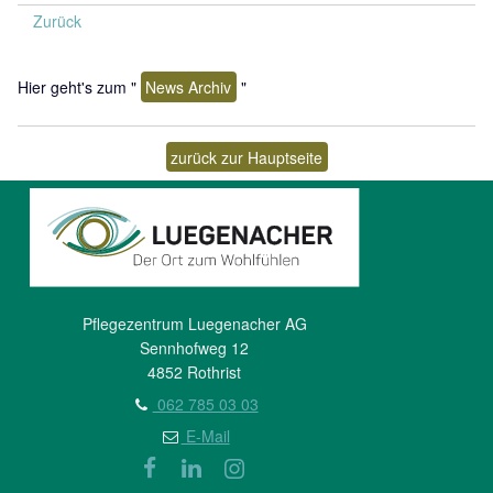
Zurück
Hier geht's zum "
News Archiv
"
zurück zur Hauptseite
Pflegezentrum Luegenacher AG
Sennhofweg 12
4852 Rothrist
062 785 03 03
E-Mail